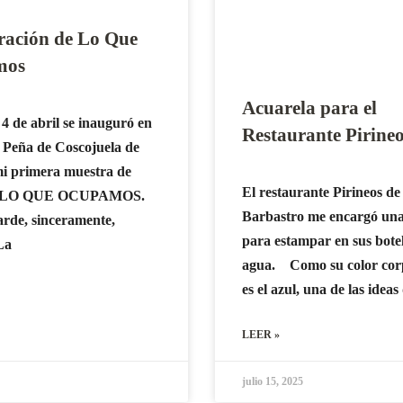
ración de Lo Que
mos
Acuarela para el
4 de abril se inauguró en
Restaurante Pirine
a Peña de Coscojuela de
i primera muestra de
El restaurante Pirineos de
a: LO QUE OCUPAMOS.
Barbastro me encargó unas
arde, sinceramente,
para estampar en sus botel
La
agua. Como su color cor
es el azul, una de las idea
LEER »
julio 15, 2025