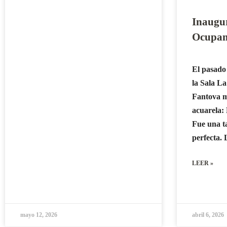
Inaugu
Ocupa
El pasado 
la Sala L
Fantova m
acuarel
Fue una t
perfecta. 
LEER »
mayo 12, 2026
abril 6, 2026