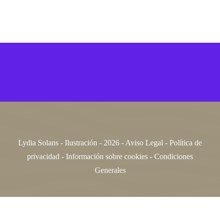
Lydia Solans - Ilustración - 2026 -
Aviso Legal
-
Política de
privacidad
-
Información sobre cookies -
Condiciones
Generales